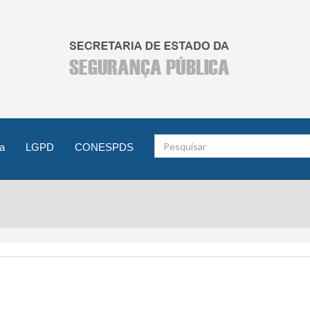
Pesquisar
a
LGPD
CONESPDS
no
site