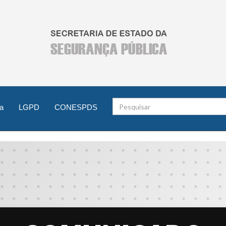
Pesquisar
a
LGPD
CONESPDS
no
site