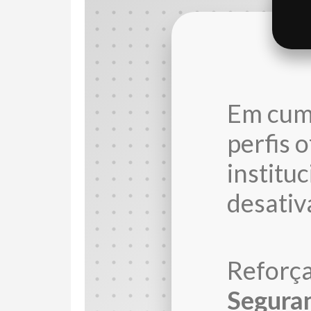
Em cump
perfis 
institu
desativ
Reforç
Seguran