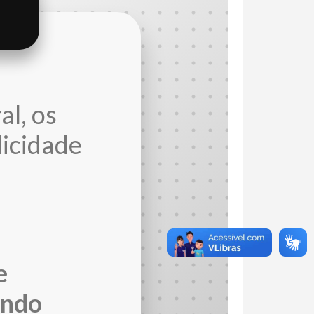
al, os
licidade
e
ando