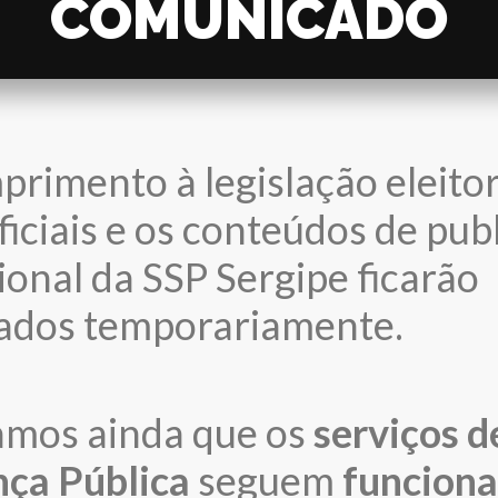
COMUNICADO
rimento à legislação eleitor
oficiais e os conteúdos de pub
cional da SSP Sergipe ficarão
ados temporariamente.
amos ainda que os
serviços d
ça Pública
seguem
funcion