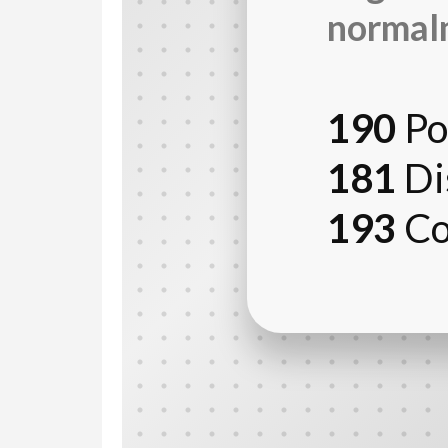
normal
190
Pol
181
Di
193
Co